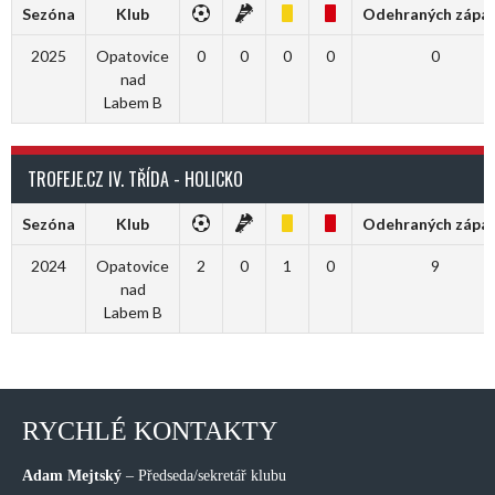
Sezóna
Klub
Odehraných zápa
2025
Opatovice
0
0
0
0
0
nad
Labem B
TROFEJE.CZ IV. TŘÍDA - HOLICKO
Sezóna
Klub
Odehraných zápa
2024
Opatovice
2
0
1
0
9
nad
Labem B
RYCHLÉ KONTAKTY
Adam Mejtský
– Předseda/sekretář klubu