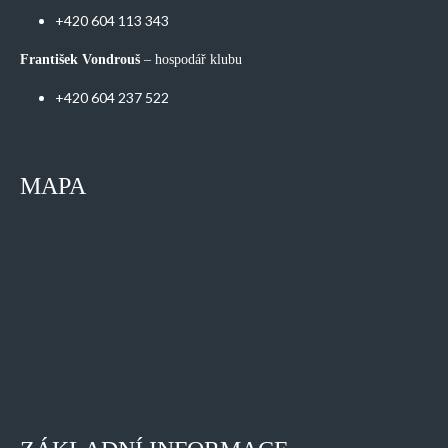
+420 604 113 343
František Vondrouš
– hospodář klubu
+420 604 237 522
MAPA