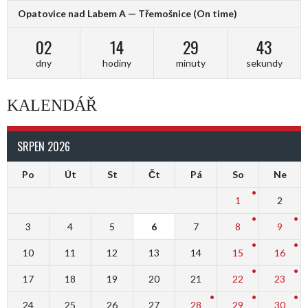
Opatovice nad Labem A — Třemošnice
(On time)
02
14
29
43
dny
hodiny
minuty
sekundy
KALENDÁŘ
SRPEN 2026
Po
Út
St
Čt
Pá
So
Ne
1
2
3
4
5
6
7
8
9
10
11
12
13
14
15
16
17
18
19
20
21
22
23
24
25
26
27
28
29
30