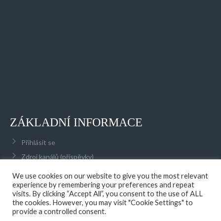
ZÁKLADNÍ INFORMACE
Přihlásit se
Zdroj kanálů (příspěvky)
Kanál komentářů
We use cookies on our website to give you the most relevant
experience by remembering your preferences and repeat
Česká lokalizace
visits. By clicking “Accept All”, you consent to the use of ALL
the cookies. However, you may visit "Cookie Settings" to
provide a controlled consent.
© 2026 AFK OPATOVICE NAD LABEM, Z.S.