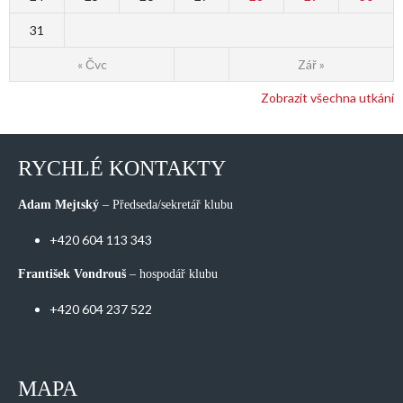
31
« Čvc
Zář »
Zobrazit všechna utkání
RYCHLÉ KONTAKTY
Adam Mejtský
– Předseda/sekretář klubu
+420 604 113 343
František Vondrouš
– hospodář klubu
+420 604 237 522
MAPA