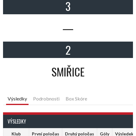
3
—
2
SMIŘICE
Výsledky
Podrobnosti
Box Skóre
VÝSLEDKY
Klub
První poločas
Druhý poločas
Góly
Výsledek