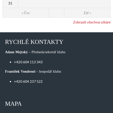
31
« Čvc
Zář »
Zobrazit všechna utkání
RYCHLÉ KONTAKTY
Adam Mejtský
– Předseda/sekretář klubu
+420 604 113 343
František Vondrouš
– hospodář klubu
+420 604 237 522
MAPA