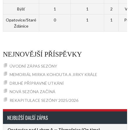
Býšť
1
1
2
Vý
Opatovice/Staré
0
1
1
Pr
Ždánice
NEJNOVĚJŠÍ PŘÍSPĚVKY
ÚVODNÍ ZÁPAS SEZÓNY
MEMORIÁL MIRKA KOHOUTA A JIRKY KRÁLE
DRUHÉ PŘÍPRAVNÉ UTKÁNÍ
NOVÁ SEZÓNA ZAČÍNÁ
REKAPITULACE SEZÓNY 2025/2026
NEJBLIŽŠÍ DALŠÍ ZÁPAS
Opatovice nad Labem A — Třemošnice
(On time)