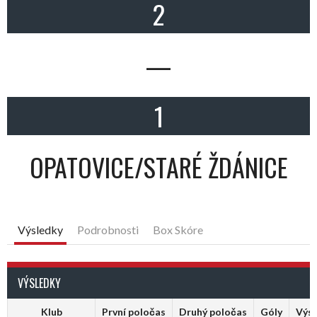
2
—
1
OPATOVICE/STARÉ ŽDÁNICE
Výsledky
Podrobnosti
Box Skóre
VÝSLEDKY
Klub
První poločas
Druhý poločas
Góly
Výs