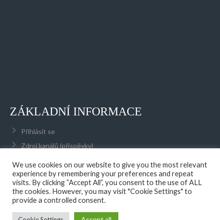
ZÁKLADNÍ INFORMACE
Přihlásit se
Zdroj kanálů (příspěvky)
Kanál komentářů
We use cookies on our website to give you the most relevant
experience by remembering your preferences and repeat
Česká lokalizace
visits. By clicking “Accept All”, you consent to the use of ALL
the cookies. However, you may visit "Cookie Settings" to
provide a controlled consent.
© 2026 AFK OPATOVICE NAD LABEM, Z.S.
DESIGNED BY THEMEBOY
Accept all
Cookie Settings