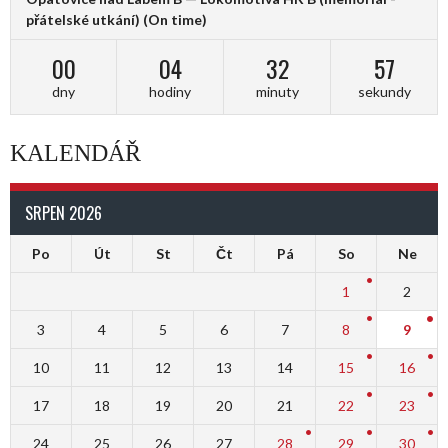
přátelské utkání)
(On time)
00
04
32
57
dny
hodiny
minuty
sekundy
KALENDÁŘ
SRPEN 2026
Po
Út
St
Čt
Pá
So
Ne
1
2
3
4
5
6
7
8
9
10
11
12
13
14
15
16
17
18
19
20
21
22
23
24
25
26
27
28
29
30