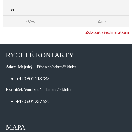
31
« Čvc
Zář »
Zobrazit všechna utkání
RYCHLÉ KONTAKTY
Adam Mejtský
– Předseda/sekretář klubu
+420 604 113 343
František Vondrouš
– hospodář klubu
+420 604 237 522
MAPA