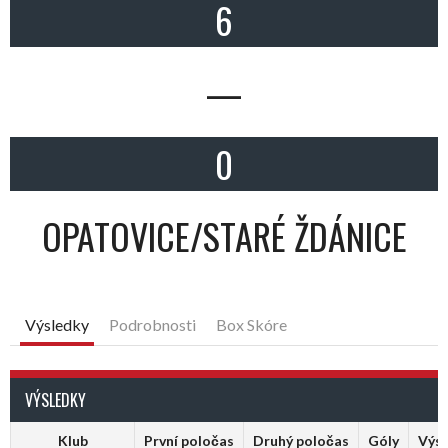
6
—
0
OPATOVICE/STARÉ ŽDÁNICE
Výsledky
Podrobnosti
Box Skóre
VÝSLEDKY
Klub
První poločas
Druhý poločas
Góly
Výs