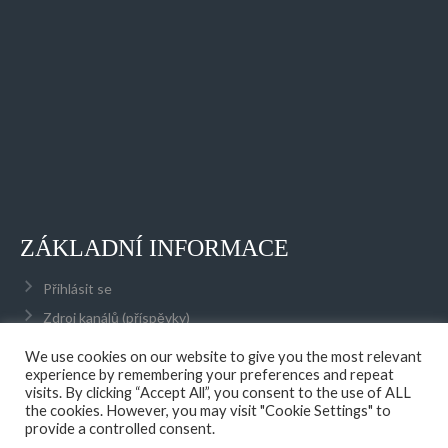
ZÁKLADNÍ INFORMACE
Přihlásit se
Zdroj kanálů (příspěvky)
Kanál komentářů
We use cookies on our website to give you the most relevant
experience by remembering your preferences and repeat
Česká lokalizace
visits. By clicking “Accept All”, you consent to the use of ALL
the cookies. However, you may visit "Cookie Settings" to
provide a controlled consent.
© 2026 AFK OPATOVICE NAD LABEM, Z.S.