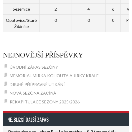
Sezemice
2
4
6
Vý
Opatovice/Staré
0
0
0
Pr
Ždánice
NEJNOVĚJŠÍ PŘÍSPĚVKY
ÚVODNÍ ZÁPAS SEZÓNY
MEMORIÁL MIRKA KOHOUTA A JIRKY KRÁLE
DRUHÉ PŘÍPRAVNÉ UTKÁNÍ
NOVÁ SEZÓNA ZAČÍNÁ
REKAPITULACE SEZÓNY 2025/2026
NEJBLIŽŠÍ DALŠÍ ZÁPAS
Opatovice nad Labem B — Lokomotiva HK B (memoriál -