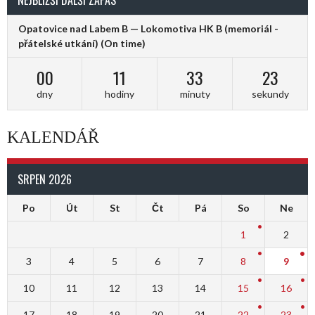
Opatovice nad Labem B — Lokomotiva HK B (memoriál -
přátelské utkání)
(On time)
00
11
33
22
dny
hodiny
minuty
sekundy
KALENDÁŘ
SRPEN 2026
Po
Út
St
Čt
Pá
So
Ne
1
2
3
4
5
6
7
8
9
10
11
12
13
14
15
16
17
18
19
20
21
22
23