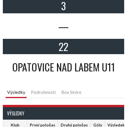
3
—
22
OPATOVICE NAD LABEM U11
Výsledky
Podrobnosti
Box Skóre
VÝSLEDKY
Klub
První poločas
Druhý poločas
Góly
Výsledek