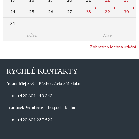
24
25
26
27
28
29
30
31
« Čvc
Zář »
Zobrazit všechna utkání
RYCHLÉ KONTAKTY
Adam Mejtský
– Předseda/sekretář klubu
+420 604 113 343
František Vondrouš
– hospodář klubu
+420 604 237 522