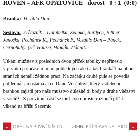
ROVEŇ – AFK OPATOVICE dorost 0 : 1 (0:0)
Branka:
Vosáhlo Dan
Sestava:
Přívozník – Danihelka, Zelinka, Burdych, Bittner –
Janoška, Pechánek K., Pechánek P., Vosáhlo Dan – Pánek,
Černohubý (stř. Hauser, Hajdák, Zlámal)
Utkání mužstev z posledních dvou příček tabulky nepřineslo
v prvním poločase mnoho pohledných akcí a tak brankáři na obou
stranách neměli žádnou práci. Na začátku druhé půle se povedla
pohledná samostatná akce Danu Vosáhlovi, který vstřelenou
brankou zajistil pro naše mužstvo důležité tři body a druhé vítězství
v soutěži. S podzimní částí se mužstvo dorostu rozloučí příští
víkend na hřišti Sezemic.
←
OPĚT NA PRVNÍ MÍSTO
ZIMNÍ PŘÍPRAVA NA JARO
→
POST