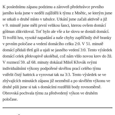
K poslednímu zápasu podzimu a zároveň předehrávce prvního
jarního kola jsme v neděli zajížděli k týmu z Mnětic, se kterým jsme
se utkali o druhé místo v tabulce. Utkání jsme začali aktivně a již
v 9. minutě jsme měli první velikou šanci, kterou ovšem domácí
gólman zlikvidoval. Toť bylo ale vše a ke slovu se dostali domácí.
Ti tvořili hru, vysoké napadání a naše chyby zapříčinily dvě branky
v prvním poločase a vedení domácího celku 2:0. V 51. minutě
domácí přidali třetí gól a ujali se jasného vedení 3:0. Tento výsledek
domácí celek překvapivě ukolébal, což nám vlilo novou krev do žil.
V rozmezí 59. až 68. minuty dokázal Miloš Křovák svými
individuálními výkony podpořené skvělou prací celého týmu
vstřelit čistý hattrick a vyrovnat tak na 3:3. Tento výsledek se ve
zbývajících minutách zápasu již nezměnil a po skvělém výkonu ve
druhé půli jsme si tak s domácími rozdělili body rovnoměrně.
Obrovská pochvala týmu za předvedený výkon ve druhém
poločase.