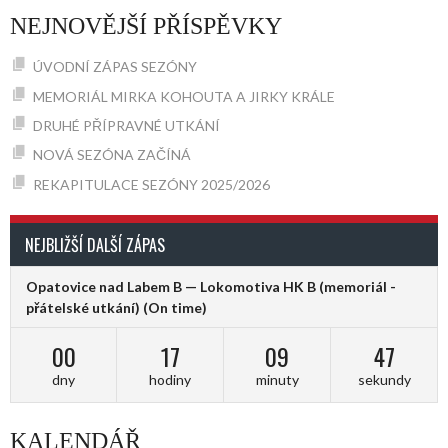
NAVIGATION
NEJNOVĚJŠÍ PŘÍSPĚVKY
ÚVODNÍ ZÁPAS SEZÓNY
MEMORIÁL MIRKA KOHOUTA A JIRKY KRÁLE
DRUHÉ PŘÍPRAVNÉ UTKÁNÍ
NOVÁ SEZÓNA ZAČÍNÁ
REKAPITULACE SEZÓNY 2025/2026
NEJBLIŽŠÍ DALŠÍ ZÁPAS
Opatovice nad Labem B — Lokomotiva HK B (memoriál -
přátelské utkání)
(On time)
00
17
09
47
dny
hodiny
minuty
sekundy
KALENDÁŘ