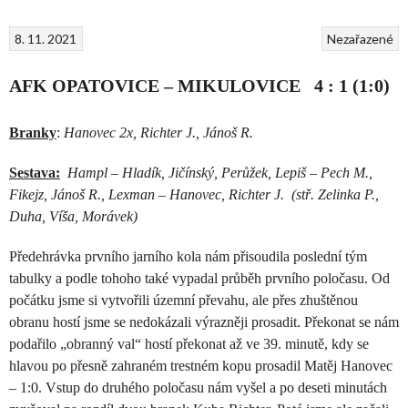
8. 11. 2021
Nezařazené
AFK OPATOVICE – MIKULOVICE 4 : 1 (1:0)
Branky
:
Hanovec 2x, Richter J., Jánoš R.
Sestava:
Hampl – Hladík, Jičínský, Perůžek, Lepiš – Pech M.,
Fikejz, Jánoš R., Lexman – Hanovec, Richter J. (stř. Zelinka P.,
Duha, Víša, Morávek)
Předehrávka prvního jarního kola nám přisoudila poslední tým
tabulky a podle tohoho také vypadal průběh prvního poločasu. Od
počátku jsme si vytvořili územní převahu, ale přes zhuštěnou
obranu hostí jsme se nedokázali výrazněji prosadit. Překonat se nám
podařilo „obranný val“ hostí překonat až ve 39. minutě, kdy se
hlavou po přesně zahraném trestném kopu prosadil Matěj Hanovec
– 1:0.
Vstup do druhého poločasu nám vyšel a po deseti minutách