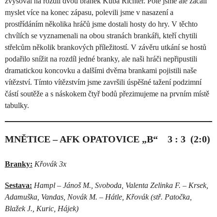
zvyšoval na rozdíl dvou branek Kuba Richter. Poté jsme ale začali
myslet více na konec zápasu, polevili jsme v nasazení a
prostřídáním několika hráčů jsme dostali hosty do hry. V těchto
chvílích se vyznamenali na obou stranách brankáři, kteří chytili
střelcům několik brankových příležitostí. V závěru utkání se hostů
podařilo snížit na rozdíl jedné branky, ale naši hráči nepřipustili
dramatickou koncovku a dalšími dvěma brankami pojistili naše
vítězství. Tímto vítězstvím jsme završili úspěšné tažení podzimní
částí soutěže a s náskokem čtyř bodů přezimujeme na prvním místě
tabulky.
MNĚTICE – AFK OPATOVICE „B“ 3 : 3 (2:0)
Branky:
Křovák 3x
Sestava:
Hampl – Jánoš M., Svoboda, Valenta Zelinka F. – Krsek,
Adamuška, Vandas, Novák M. – Hátle, Křovák (stř. Patočka,
Blažek J., Kuric, Hájek)