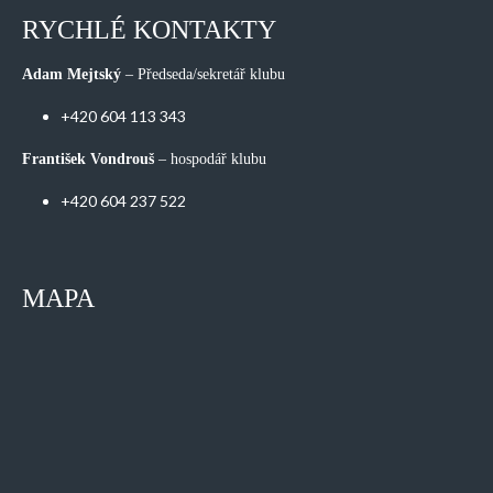
RYCHLÉ KONTAKTY
Adam Mejtský
– Předseda/sekretář klubu
+420 604 113 343
František Vondrouš
– hospodář klubu
+420 604 237 522
MAPA